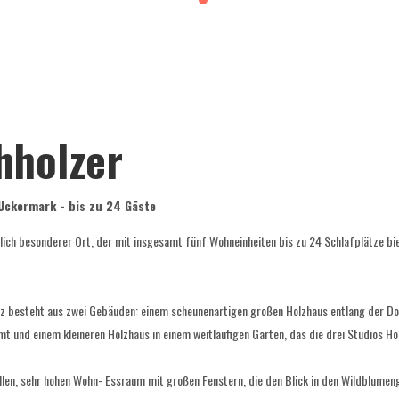
hholzer
Uckermark - bis zu 24 Gäste
lich besonderer Ort, der mit insgesamt fünf Wohneinheiten bis zu 24 Schlafplätze bie
lz besteht aus zwei Gebäuden: einem scheunenartigen großen Holzhaus entlang der Do
nd einem kleineren Holzhaus in einem weitläufigen Garten, das die drei Studios Holl
llen, sehr hohen Wohn- Essraum mit großen Fenstern, die den Blick in den Wildblumen