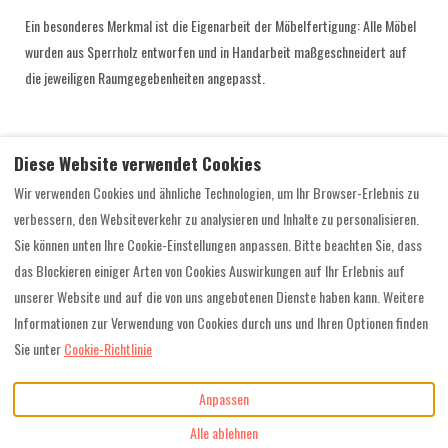
Ein besonderes Merkmal ist die Eigenarbeit der Möbelfertigung: Alle Möbel
wurden aus Sperrholz entworfen und in Handarbeit maßgeschneidert auf
die jeweiligen Raumgegebenheiten angepasst.
Diese Website verwendet Cookies
Wir verwenden Cookies und ähnliche Technologien, um Ihr Browser-Erlebnis zu
verbessern, den Websiteverkehr zu analysieren und Inhalte zu personalisieren.
Sie können unten Ihre Cookie-Einstellungen anpassen. Bitte beachten Sie, dass
Kontakt
Impressum
AGB
das Blockieren einiger Arten von Cookies Auswirkungen auf Ihr Erlebnis auf
Ein Projekt von FLACKE + OTTO / ARCHITEKTEN PartmbB / BDA
unserer Website und auf die von uns angebotenen Dienste haben kann. Weitere
Informationen zur Verwendung von Cookies durch uns und Ihren Optionen finden
Sie unter
Cookie-Richtlinie
EUR
Anpassen
E-Mail
:
©
2026
BUCHHOLZER
Alle ablehnen
info@buchholzer.eu
Ferienhäuser eGbR
Alle Rechte