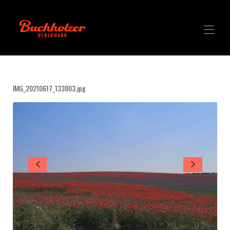
IMG_20210617_133803.jpg