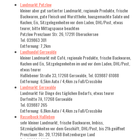
Landmarkt Potzlow
kleiner aber gut sortierter Landmarkt, regionale Produkte, frische
Backwaren, gute Fleisch und Wursttheke, hausgemachte Salate und
Kuchen, Eis, Sitzgelegenheiten vor dem Laden, DHL/Post, etwas
teurer, bitte Mittagspause beachten
Potzlow Prenzlauer Str. 26, 17291 Oberuckersee
Tel. 039863 301
Entfernung: 7,2km
Landhandel Gerswalde
kleiner Landmarkt mit Café, regionale Produkte, frische Backwaren,
Kuchen und Eis, Sitzgelegenheiten im und vor dem Laden, DHL/Post,
etwas teurer
Haßlebener Straße 33, 17268 Gerswalde, Tel. 039887 61088
Entfernung: 6,5km Auto / 4,4km zu Fuß/Crossbike
Landmarkt Gerswalde
Landmarkt für Dinge des täglichen Bedarfs, etwas teurer
Dorfmitte 7A, 17268 Gerswalde
Tel. 039887 265
Entfernung: 6,8km Auto / 4,4km zu Fuß/Crossbike
Rasselbock Haßleben
sehr kleiner Landmarkt, frische Backwaren, Imbiss,
Sitzmöglichkeiten vor dem Geschäft, DHL/Post, bis 21h geöffnet
Prenzlauer Str. 20, 17268 Boitzenburger Land