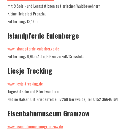
www.tourismus-uckermark.de
mit 9 Spiel- und Lernstationen zu tierischen Waldbewohnern
Kleine Heide bei Prenzlau
Entfernung: 13,1km
Islandpferde Eulenberge
www.islandpferde-eulenberge.de
Entfernung: 6,9km Auto, 5,6km zu Fuß/Crossbike
Liesje Trecking
www.liesje-trecking.de
Tageskutsche und Pferdwandern
Nadine Halser, Ort Friedenfelde, 17268 Gerswalde, Tel. 0152 36646164
Eisenbahnmuseum Gramzow
www.eisenbahnmuseumgramzow.de