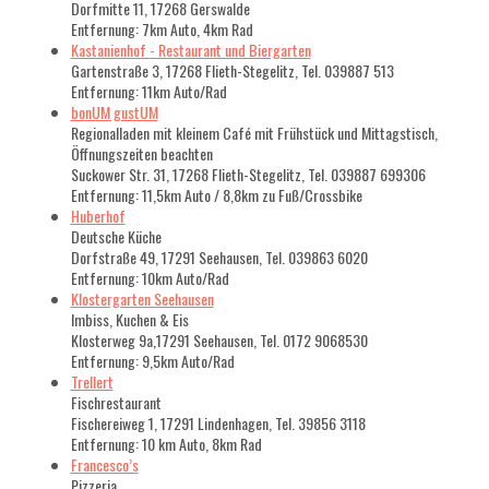
Dorfmitte 11, 17268 Gerswalde
Entfernung: 7km Auto, 4km Rad
Kastanienhof - Restaurant und Biergarten
Gartenstraße 3, 17268 Flieth-Stegelitz, Tel. 039887 513
Entfernung: 11km Auto/Rad
bonUM gustUM
Regionalladen mit kleinem Café mit Frühstück und Mittagstisch,
Öffnungszeiten beachten
Suckower Str. 31, 17268 Flieth-Stegelitz, Tel. 039887 699306
Entfernung: 11,5km Auto / 8,8km zu Fuß/Crossbike
Huberhof
Deutsche Küche
Dorfstraße 49, 17291 Seehausen, Tel. 039863 6020
Entfernung: 10km Auto/Rad
Klostergarten Seehausen
Imbiss, Kuchen & Eis
Klosterweg 9a,17291 Seehausen, Tel. 0172 9068530
Entfernung: 9,5km Auto/Rad
Trellert
Fischrestaurant
Fischereiweg 1, 17291 Lindenhagen, Tel. 39856 3118
Entfernung: 10 km Auto, 8km Rad
Francesco’s