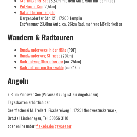
Sternhagener See
(6,8km mit dem Auto, 5km mit dem Rad)
Potzlower See
(7,5km)
Natur Therme Templin
Dargersdorfer Str. 121, 17268 Templin
Entfernung: 23,8km Auto, ca. 26km Rad, mehrere Möglichkeiten
Wandern & Radtouren
Rundwanderwege in der Nähe
(PDF)
Rundwanderweg Stirnsee
(20km)
Radrundweg Oberuckersee
(ca. 25km)
Radrundtour um Gerswalde
(ca,24km
Angeln
z.B. im Pinnower See (Voraussetzung ist ein Angelschein)
Tageskarten erhältlich bei:
Seenfischerei M. Trellert, Fischereiweg 1, 17291 Nordwestuckermark,
Ortsteil Lindenhagen, Tel. 39856 3118
oder online unter:
fiskado.de/gewaesser