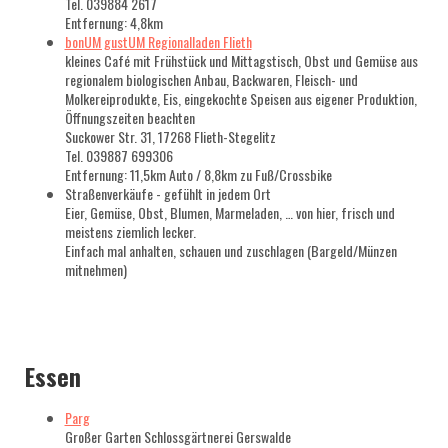
Tel. 039884 2617
Entfernung: 4,8km
bonUM gustUM Regionalladen Flieth
kleines Café mit Frühstück und Mittagstisch, Obst und Gemüse aus
regionalem biologischen Anbau, Backwaren, Fleisch- und
Molkereiprodukte, Eis, eingekochte Speisen aus eigener Produktion,
Öffnungszeiten beachten
Suckower Str. 31, 17268 Flieth-Stegelitz
Tel. 039887 699306
Entfernung: 11,5km Auto / 8,8km zu Fuß/Crossbike
Straßenverkäufe - gefühlt in jedem Ort
Eier, Gemüse, Obst, Blumen, Marmeladen, … von hier, frisch und
meistens ziemlich lecker.
Einfach mal anhalten, schauen und zuschlagen (Bargeld/Münzen
mitnehmen)
Essen
Parg
Großer Garten Schlossgärtnerei Gerswalde